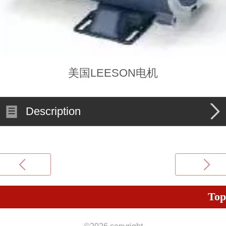
美国LEESON电机
Description
Top